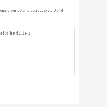
female connector to connect to the Digital
t's Included
lirsiniz.
öre bağlamanıza olanak tanır.