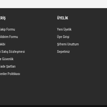
Bu ürüne ilk yorumu siz yapın!
hiptir. Bu, kabloları kolayca takip etmenizi sağlar.
ERİŞ
ÜYELİK
Yorum Yaz
pleme ve testi için idealdir.
Takip Formu
Yeni Üyelik
Bildirim Formu
Üye Girişi
kibi
Şifremi Unuttum
i Satış Sözleşmesi
Sepetiniz
ve Güvenlik
İade Şartları
eriler Politikası
Gönder