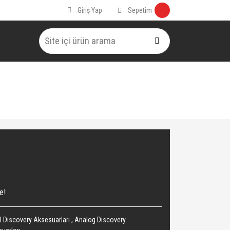
Sepetim
Giriş Yap
e!
al Discovery Aksesuarları
,
Analog Discovery