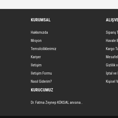
Görüş ve önerileriniz için teşekkür ederiz.
Flywires, farklı renk kodlu sinyal kablolarına sa
Ürün resmi kalitesiz, bozuk veya görüntülenemiyor.
KURUMSAL
ALIŞV
Ürün açıklamasında eksik bilgiler bulunuyor.
2x6 Flywires, elektronik devre tasarımı, prototi
Hakkımızda
Ürün bilgilerinde hatalar bulunuyor.
Sipariş 
Ürün fiyatı diğer sitelerden daha pahalı.
Misyon
Havale 
Bu ürüne benzer farklı alternatifler olmalı.
Temsilciliklerimiz
Kargo Ta
Kariyer
Mesafel
İletişim
Gizlilik 
İletişim Formu
İptal ve 
Nasıl Giderim?
Kişisel V
KURUCUMUZ
Dr. Fatma Zeynep KÖKSAL anısına…