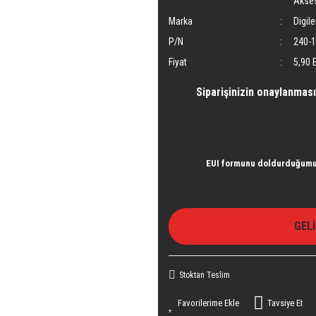
Akses
Marka
Digile
P/N
240-
Fiyat
5,90 
Siparişinizin onaylanması
EUI formunu doldurduğumu 
GEL
Stoktan Teslim
Tavsiye Et