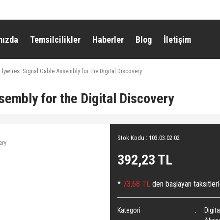
mızda
Temsilcilikler
Haberler
Blog
İletişim
Flywires: Signal Cable Assembly for the Digital Discovery
sembly for the Digital Discovery
Stok Kodu : 103.03.02.02
392,23 TL
*
73,68 TL
den başlayan taksitlerl
Kategori
Digit