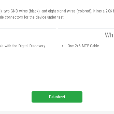
 two GND wires (black), and eight signal wires (colored). It has a 2X6 
le connectors for the device under test.
Wha
 with the Digital Discovery
One 2x6 MTE Cable
Datasheet
diğer konularda yetersiz gördüğünüz noktaları öneri formunu kullanarak tarafımıza iletebi
nli bir başlık sağlar. Bu, Digital Discovery'nizi daha fazla cihaza ve sens