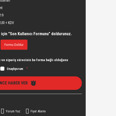
uarları
nt
119
EUR + KDV
 için "Son Kullanıcı Formunu" doldurunuz.
Formu Doldur
ve sipariş sürecinin bu forma bağlı olduğunu
*
Onaylıyorum
İNCE HABER VER
Yorum Yaz
Fiyat Alarmı