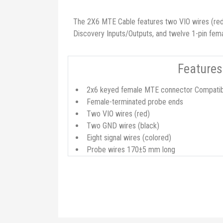
The 2X6 MTE Cable features two VIO wires (red),
Discovery Inputs/Outputs, and twelve 1-pin fema
Features
2x6 keyed female MTE connector Compatible
Female-terminated probe ends
Two VIO wires (red)
Two GND wires (black)
Eight signal wires (colored)
Probe wires 170±5 mm long
Bu ürünün fiyat bilgisi, resim, ürün açıklamalarında ve 
2x6 Flywires, Digital Discovery'niz için 2x16 pi