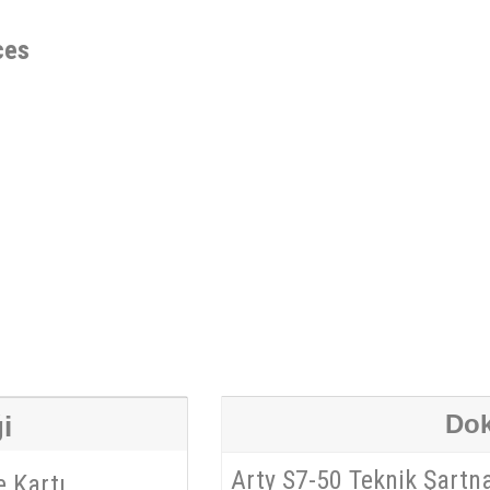
ces
Dok
i
Arty S7-50 Teknik Şartn
 Kartı