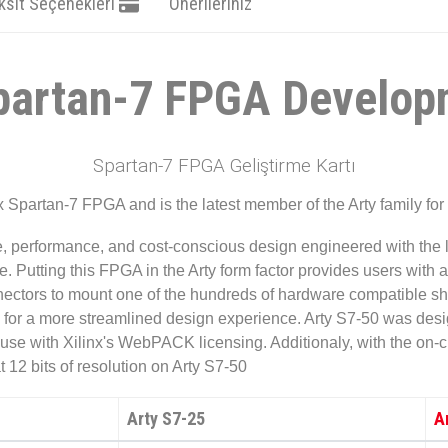
ksit Seçenekleri
Önerileriniz
Spartan-7 FPGA Develop
Spartan-7 FPGA Geliştirme Kartı
x Spartan-7 FPGA and is the latest member of the Arty family fo
, performance, and cost-conscious design engineered with the la
. Putting this FPGA in the Arty form factor provides users with 
ectors to mount one of the hundreds of hardware compatible shi
 for a more streamlined design experience. Arty S7-50 was desi
use with Xilinx's WebPACK licensing. Additionaly, with the on-ch
 12 bits of resolution on Arty S7-50
Arty S7-25
A