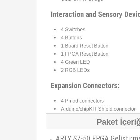
Interaction and Sensory Devi
4 Switches
4 Buttons
1 Board Reset Button
1 FPGA Reset Button
4 Green LED
2 RGB LEDs
Expansion Connectors:
4 Pmod connectors
Arduino/chipKIT Shield connector
Paket İçeriğ
ARTY S7-50 FPGA Geliştirme