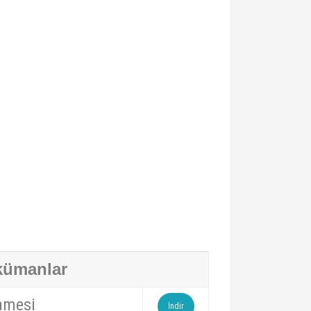
ümanlar
amesi
İndir