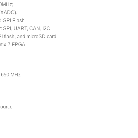
50MHz;
 (XADC).
-SPI Flash
r: SPI, UART, CAN, I2C
 flash, and microSD card
Artix-7 FPGA
@ 650 MHz
source