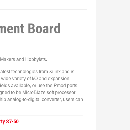
ment Board
r Makers and Hobbyists.
test technologies from Xilinx and is
a wide variety of I/O and expansion
elds available, or use the Pmod ports
gned to be MicroBlaze soft processor
ip analog-to-digital converter, users can
rty S7-50