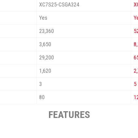
XC7S25-CSGA324
X
Yes
Y
23,360
5
3,650
8
29,200
6
1,620
2
3
5
80
1
FEATURES