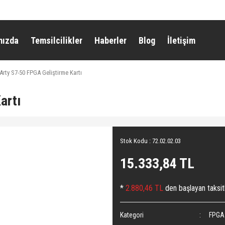
mızda
Temsilcilikler
Haberler
Blog
İletişim
Arty S7-50 FPGA Geliştirme Kartı
artı
Stok Kodu : 72.02.02.03
15.333,84 TL
*
2.880,46 TL
den başlayan taksitl
Kategori
FPGA 