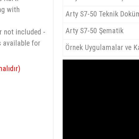
ng with
Arty S7-50 Teknik Dokü
Arty S7-50 Şematik
 not included -
 available for
Örnek Uygulamalar ve K
alıdır)