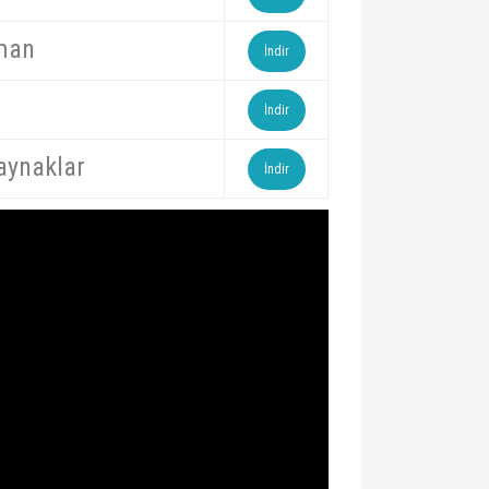
man
İndir
İndir
aynaklar
İndir