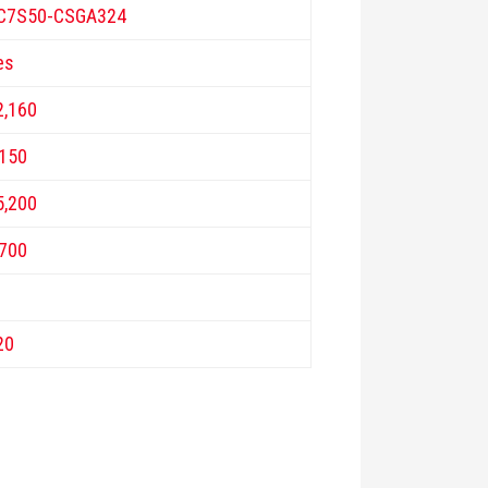
C7S50-CSGA324
es
2,160
,150
5,200
,700
20