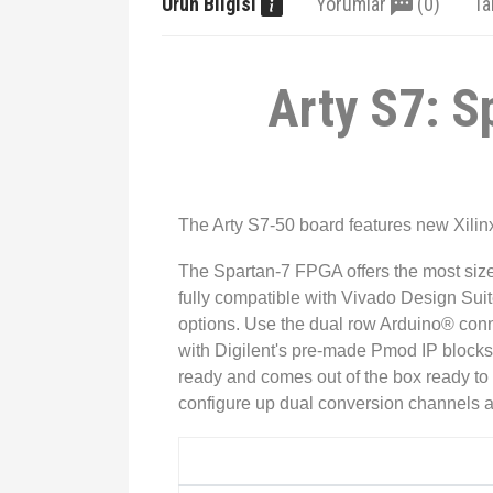
Ürün Bilgisi
Yorumlar
(0)
Ta
Arty S7: 
The Arty S7-50 board features new Xilin
The Spartan-7 FPGA offers the most size
fully compatible with Vivado Design Suite
options. Use the dual row Arduino® conn
with Digilent's pre-made Pmod IP blocks
ready and comes out of the box ready to 
configure up dual conversion channels at