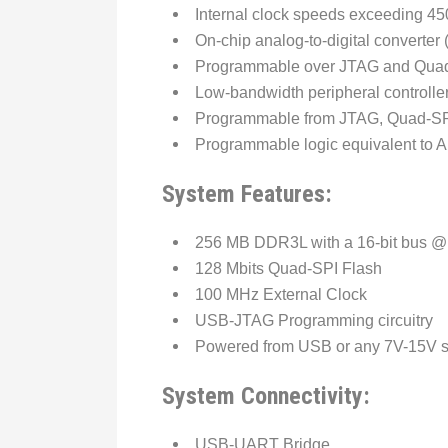
Internal clock speeds exceeding 4
On-chip analog-to-digital converter
Programmable over JTAG and Quad
Low-bandwidth peripheral controlle
Programmable from JTAG, Quad-SPI
Programmable logic equivalent to 
System Features:
256 MB DDR3L with a 16-bit bus 
128 Mbits Quad-SPI Flash
100 MHz External Clock
USB-JTAG Programming circuitry
Powered from USB or any 7V-15V 
System Connectivity:
USB-UART Bridge