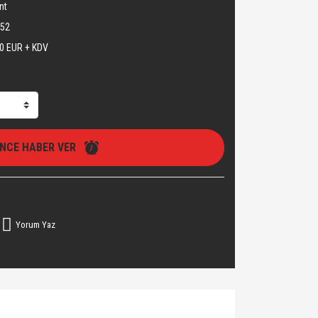
nt
352
0 EUR + KDV
İNCE HABER VER
Yorum Yaz