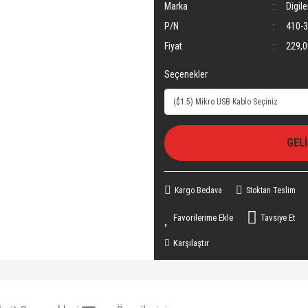
Marka
Digile
P/N
410-
Fiyat
229,0
Seçenekler
GEL
Kargo Bedava
Stoktan Teslim
Tavsiye Et
Karşılaştır