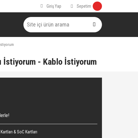
Sepetim
Giriş Yap
İstiyorum
 İstiyorum - Kablo İstiyorum
erle!
Kartları & SoC Kartları