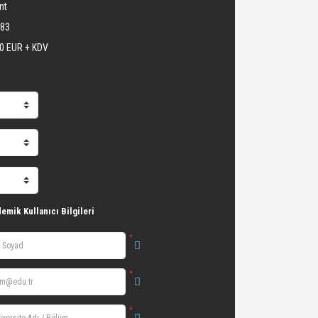
nt
183
0 EUR + KDV
emik Kullanıcı Bilgileri
*
*
*