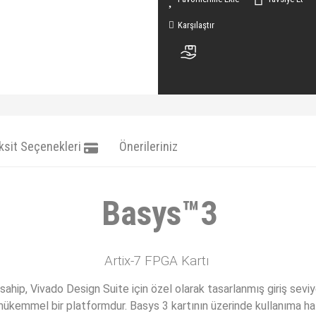
Karşılaştır
ksit Seçenekleri
Önerileriniz
Basys™3
Artix-7 FPGA Kartı
ahip, Vivado Design Suite için özel olarak tasarlanmış giriş seviy
ükemmel bir platformdur. Basys 3 kartının üzerinde kullanıma hazır 