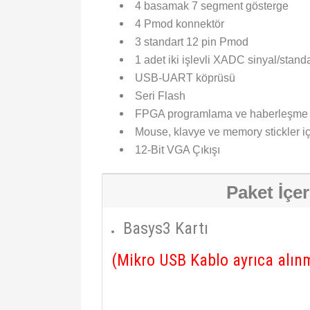
4 basamak 7 segment gösterge
4 Pmod konnektör
3 standart 12 pin Pmod
1 adet iki işlevli XADC sinyal/stan
USB-UART köprüsü
Seri Flash
FPGA programlama ve haberleşme 
Mouse, klavye ve memory stickler 
12-Bit VGA Çıkışı
Paket İçer
Basys3 Kartı
(Mikro USB Kablo ayrıca alınm