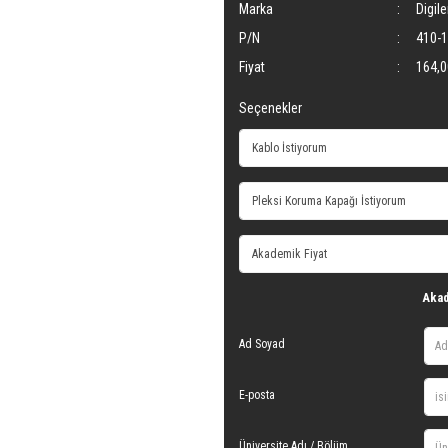
Marka
Digile
P/N
410-
Fiyat
164,0
Seçenekler
Akad
Ad Soyad
E-posta
Üniversite Adı / Bölüm