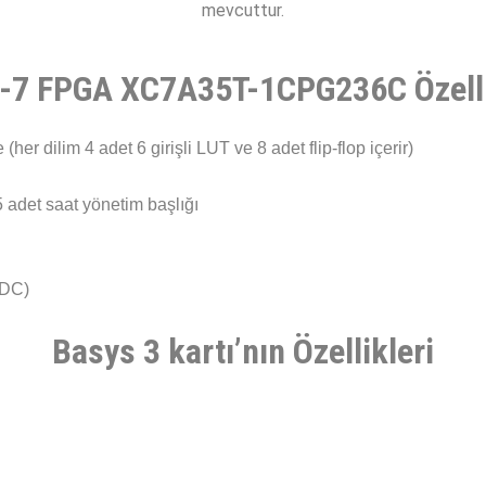
mevcuttur.
x-7 FPGA XC7A35T-1CPG236C Özelli
her dilim 4 adet 6 girişli LUT ve 8 adet flip-flop içerir)
5 adet saat yönetim başlığı
ADC)
Basys 3 kartı’nın Özellikleri