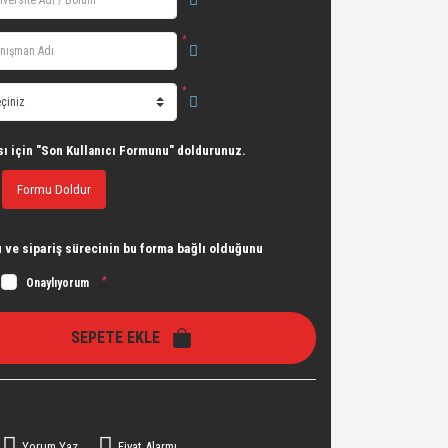
*
*
sı için "Son Kullanıcı Formunu" doldurunuz.
Formu Doldur
ve sipariş sürecinin bu forma bağlı olduğunu
*
Onaylıyorum
SEPETE EKLE
Yorum Yaz
Fiyat Alarmı