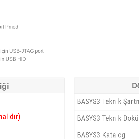
dart Pmod
için USB-JTAG port
için USB HID
D
iği
BASYS3 Teknik Şart
alıdır)
BASYS3 Teknik Dok
BASYS3 Katalog