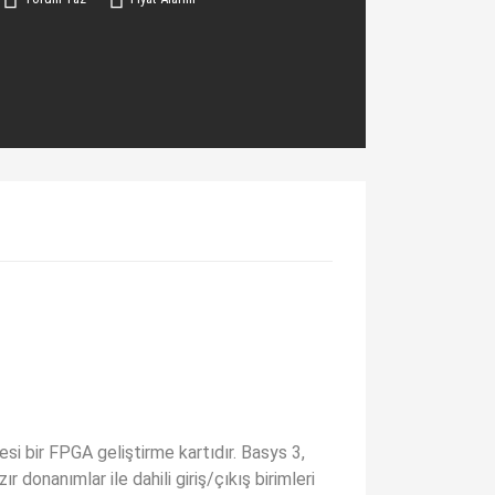
esi bir FPGA geliştirme kartıdır. Basys 3,
donanımlar ile dahili giriş/çıkış birimleri