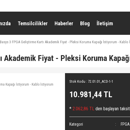
mızda
Temsilcilikler
Haberler
Blog
İletişim
Basys 3 FPGA Geliştirme Kartı Akademik Fiyat - Pleksi Koruma Kapağı İstiyorum - Kablo 
ı Akademik Fiyat - Pleksi Koruma Kapağı
Stok Kodu : 72.01.01_ACD-1-1
10.981,44 TL
*
2.062,86 TL
den başlayan taksitl
Kategori
FPGA 