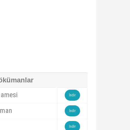
ökümanlar
namesi
İndir
üman
İndir
İndir