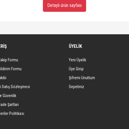
Detaylı ürün sayfası
diğer konularda yetersiz gördüğünüz noktaları öneri formunu kullanarak tarafımıza iletebi
Bu ürüne ilk yorumu siz yapın!
ERİŞ
ÜYELİK
Yorum Yaz
Takip Formu
Yeni Üyelik
Bildirim Formu
Üye Girişi
kibi
Şifremi Unuttum
i Satış Sözleşmesi
Sepetiniz
ve Güvenlik
İade Şartları
eriler Politikası
Gönder