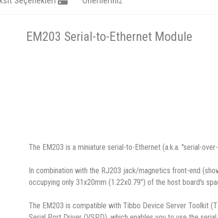
ksit Seçenekleri
Önerileriniz
EM203 Serial-to-Ethernet Module
The EM203 is a miniature serial-to-Ethernet (a.k.a. "serial-over
In combination with the RJ203 jack/magnetics front-end (sh
occupying only 31x20mm (1.22x0.79") of the host board's spa
The EM203 is compatible with Tibbo Device Server Toolkit (T
Serial Port Driver (VSPD), which enables you to use the seria