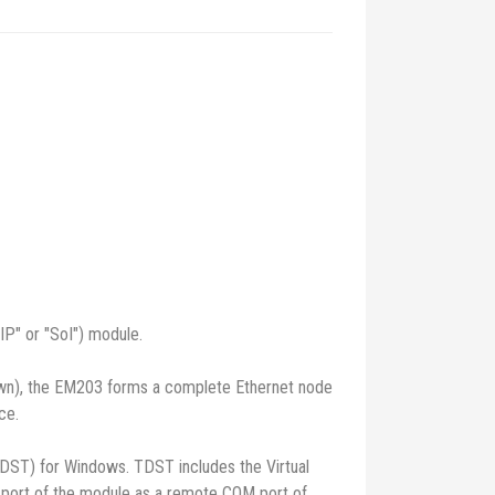
-IP" or "SoI") module.
own), the EM203 forms a complete Ethernet node
ce.
DST) for Windows. TDST includes the Virtual
l port of the module as a remote COM port of