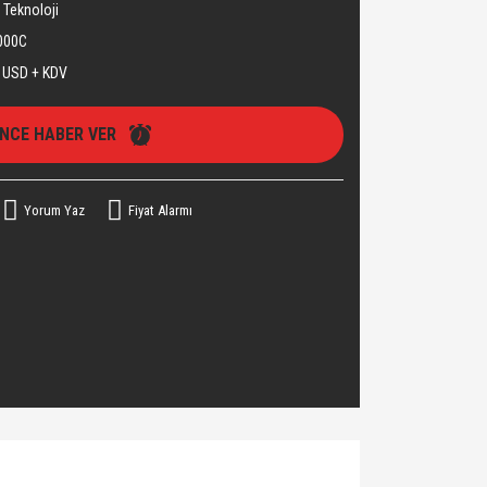
 Teknoloji
000C
 USD + KDV
İNCE HABER VER
Yorum Yaz
Fiyat Alarmı