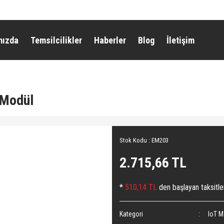
mızda
Temsilcilikler
Haberler
Blog
İletişim
 Modül
Stok Kodu : EM203
2.715,66 TL
*
510,14 TL
den başlayan taksitle
Kategori
IoT M