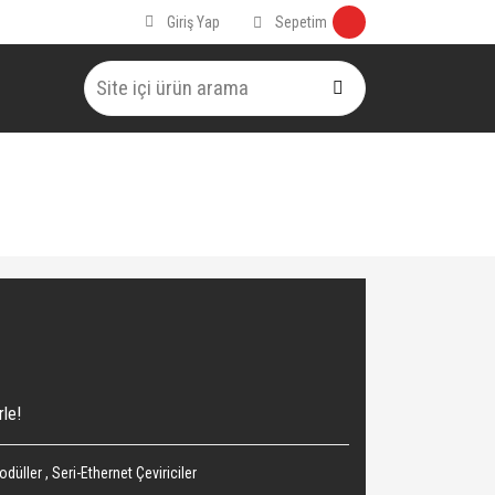
Sepetim
Giriş Yap
rle!
odüller
,
Seri-Ethernet Çeviriciler