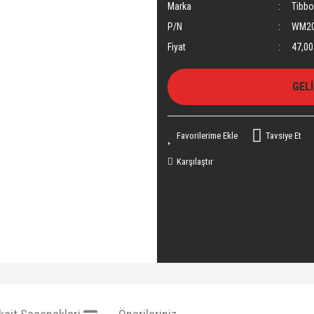
Marka
Tibbo
P/N
WM2
Fiyat
47,00
GEL
Tavsiye Et
Karşılaştır