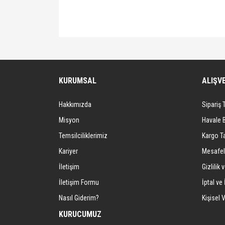
Bu ürünün fiyat bilgisi, resim, ürün açıklamalarında ve 
Görüş ve önerileriniz için teşekkür ederiz.
Ürün resmi kalitesiz, bozuk veya görüntülenemiyor.
KURUMSAL
ALIŞV
Ürün açıklamasında eksik bilgiler bulunuyor.
Hakkımızda
Sipariş 
Ürün bilgilerinde hatalar bulunuyor.
Ürün fiyatı diğer sitelerden daha pahalı.
Misyon
Havale 
Bu ürüne benzer farklı alternatifler olmalı.
Temsilciliklerimiz
Kargo Ta
Kariyer
Mesafel
İletişim
Gizlilik 
İletişim Formu
İptal ve 
Nasıl Giderim?
Kişisel V
KURUCUMUZ