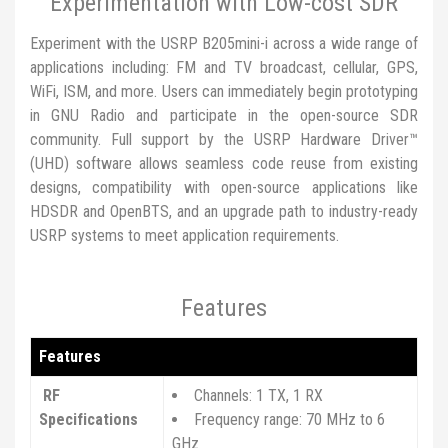
Experimentation with Low-cost SDR
Experiment with the USRP B205mini-i across a wide range of
applications including: FM and TV broadcast, cellular, GPS,
WiFi, ISM, and more. Users can immediately begin prototyping
in GNU Radio and participate in the open-source SDR
community. Full support by the USRP Hardware Driver™
(UHD) software allows seamless code reuse from existing
designs, compatibility with open-source applications like
HDSDR and OpenBTS, and an upgrade path to industry-ready
USRP systems to meet application requirements.
Features
Features
RF
Channels: 1 TX, 1 RX
Specifications
Frequency range:
70 MHz to 6
GHz