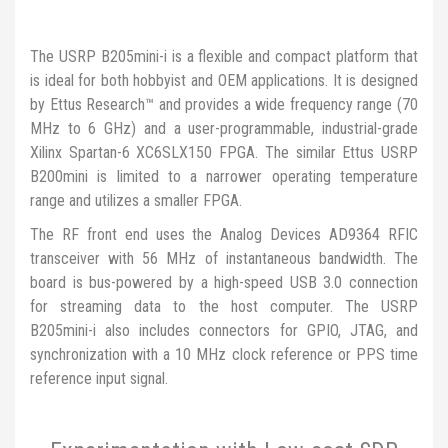
The USRP B205mini-i is a flexible and compact platform that
is ideal for both hobbyist and OEM applications. It is designed
by Ettus Research™ and provides a wide frequency range (70
MHz to 6 GHz) and a user-programmable, industrial-grade
Xilinx Spartan-6 XC6SLX150 FPGA. The similar Ettus USRP
B200mini is limited to a narrower operating temperature
range and utilizes a smaller FPGA.
The RF front end uses the Analog Devices AD9364 RFIC
transceiver with 56 MHz of instantaneous bandwidth. The
board is bus-powered by a high-speed USB 3.0 connection
for streaming data to the host computer. The USRP
B205mini-i also includes connectors for GPIO, JTAG, and
synchronization with a 10 MHz clock reference or PPS time
reference input signal.