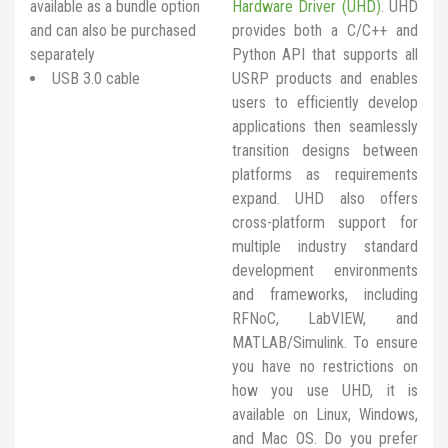
available as a bundle option
Hardware Driver (UHD)
. UHD
and can also be purchased
provides both a C/C++ and
separately
Python API that supports all
USB 3.0 cable
USRP products and enables
users to efficiently develop
applications then seamlessly
transition designs between
platforms as requirements
expand. UHD also offers
cross-platform support for
multiple industry standard
development environments
and frameworks, including
RFNoC, LabVIEW, and
MATLAB/Simulink. To ensure
you have no restrictions on
how you use UHD, it is
available on Linux, Windows,
and Mac OS. Do you prefer