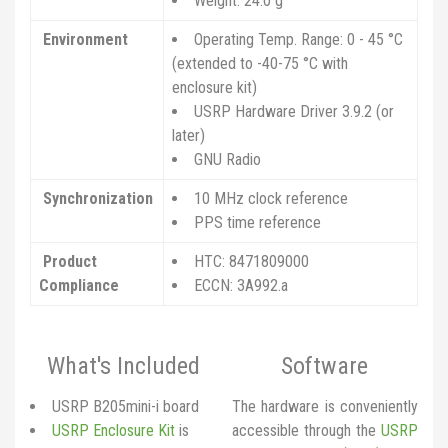
Weight: 24.0 g
Environment
Operating Temp. Range:
0 - 45 °C
(extended to -40-75 °C with
enclosure kit)
USRP Hardware Driver 3.9.2 (or
later)
GNU Radio
Synchronization
10 MHz clock reference
PPS time reference
Product
HTC: 8471809000
Compliance
ECCN: 3A992.a
What's Included
Software
USRP B205mini-i board
The hardware is conveniently
USRP Enclosure Kit
is
accessible through the
USRP