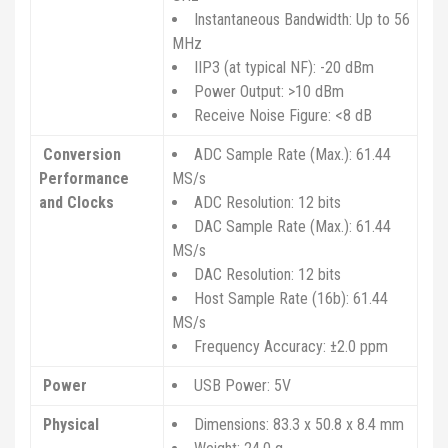
Instantaneous Bandwidth:
Up to 56
MHz
IIP3 (at typical NF):
-20 dBm
Power Output:
>10 dBm
Receive Noise Figure:
<8 dB
Conversion
ADC Sample Rate (Max.):
61.44
Performance
MS/s
and Clocks
ADC Resolution: 12 bits
DAC Sample Rate (Max.):
61.44
MS/s
DAC Resolution: 12 bits
Host Sample Rate (16b):
61.44
MS/s
Frequency Accuracy: ±
2.0 ppm
Power
USB Power: 5V
Physical
Dimensions: 83.3 x 50.8 x 8.4 mm