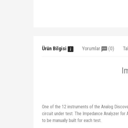
Ürün Bilgisi
Yorumlar
(0)
Ta
I
One of the 12 instruments of the Analog Discove
circuit under test. The Impedance Analyzer for A
to be manually built for each test.