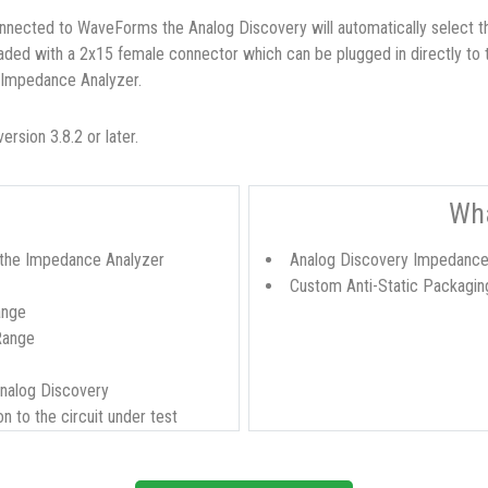
nnected to WaveForms the Analog Discovery will automatically select th
ded with a 2x15 female connector which can be plugged in directly to
e Impedance Analyzer.
rsion 3.8.2 or later.
Wha
 the Impedance Analyzer
Analog Discovery Impedance
Custom Anti-Static Packagin
ange
Range
Analog Discovery
n to the circuit under test