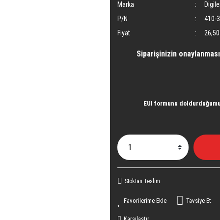
Marka
Digile
P/N
410-
Fiyat
26,50
Siparişinizin onaylanması
EUI formunu doldurduğumu 
Stoktan Teslim
Tavsiye Et
Karşılaştır