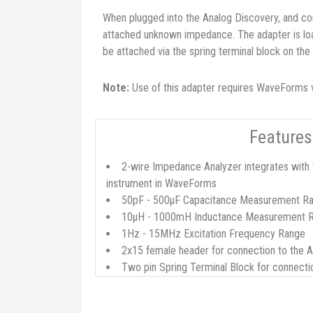
When plugged into the Analog Discovery, and co
attached unknown impedance. The adapter is loa
be attached via the spring terminal block on th
Note:
Use of this adapter requires WaveForms ve
Features
2-wire Impedance Analyzer integrates with
instrument in WaveForms
50pF - 500µF Capacitance Measurement R
10µH - 1000mH Inductance Measurement 
1Hz - 15MHz Excitation Frequency Range
2x15 female header for connection to the 
Two pin Spring Terminal Block for connectio