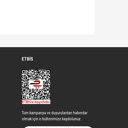
lirsiniz.
çmenizi sağlayan bir modüldür.
ETBİS
Tüm kampanya ve duyurulardan haberdar
olmak için e-bültenimize kaydolunuz.