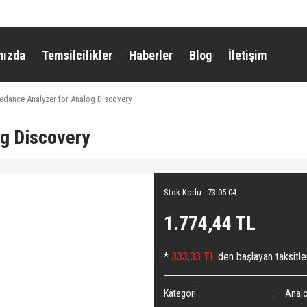
mızda
Temsilcilikler
Haberler
Blog
İletişim
edance Analyzer for Analog Discovery
og Discovery
Stok Kodu : 73.05.04
1.774,44 TL
*
333,33 TL
den başlayan taksitle
Kategori
Analo