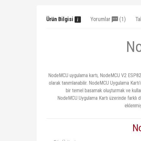
Ürün Bilgisi
Yorumlar
(1)
Ta
N
NodeMCU uygulama kartı, NodeMCU V2 ESP8266 geli
olarak tanımlanabilir. NodeMCU Uygulama Kartı’
bir temel basamak oluşturmak ve kullan
NodeMCU Uygulama Kartı üzerinde farklı don
eklenmiş
N