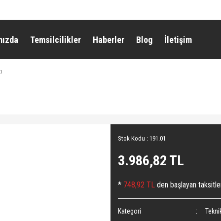
mızda
Temsilcilikler
Haberler
Blog
İletişim
ı
Stok Kodu : 191.01
3.986,82 TL
*
748,92 TL
den başlayan taksitle
Kategori
Teknik