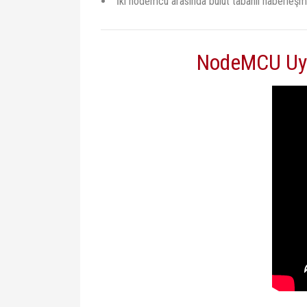
İki nodemcu arasında bulut tabanlı haberleşme
NodeMCU Uyg