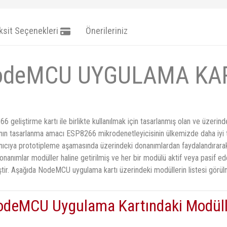
ksit Seçenekleri
Önerileriniz
odeMCU UYGULAMA KAR
ştirme kartı ile birlikte kullanılmak için tasarlanmış olan ve üzerinde f
nın tasarlanma amacı ESP8266 mikrodenetleyicisinin ülkemizde daha iyi ta
ıcıya prototipleme aşamasında üzerindeki donanımlardan faydalandırarak 
anımlar modüller haline getirilmiş ve her bir modülü aktif veya pasif 
tir. Aşağıda NodeMCU uygulama kartı üzerindeki modüllerin listesi görül
odeMCU Uygulama Kartındaki Modüll