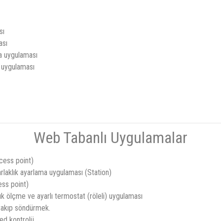
sı
ası
a uygulaması
 uygulaması
Web Tabanlı Uygulamalar
cess point)
arlaklık ayarlama uygulaması (Station)
ss point)
ık ölçme ve ayarlı termostat (röleli) uygulaması
 yakıp söndürmek.
ed kontrolü.