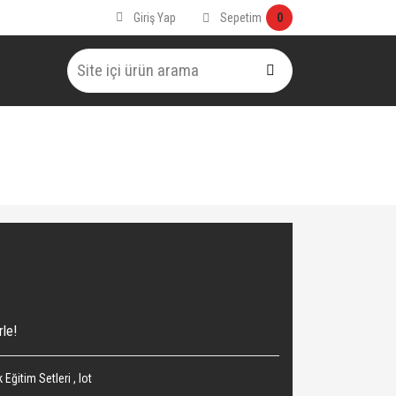
Sepetim
Giriş Yap
0
rle!
 Eğitim Setleri
,
Iot