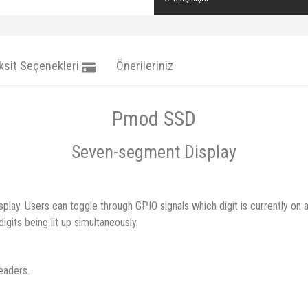
ksit Seçenekleri
Önerileriniz
Pmod SSD
Seven-segment Display
ay. Users can toggle through GPIO signals which digit is currently on a
igits being lit up simultaneously.
eaders.