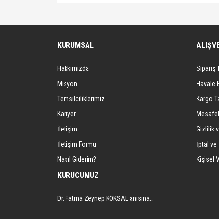
Bu ürünün fiyat bilgisi, resim, ürün açıklamalarında ve 
Görüş ve önerileriniz için teşekkür ederiz.
Ürün resmi kalitesiz, bozuk veya görüntülenemiyor.
KURUMSAL
ALIŞV
Ürün açıklamasında eksik bilgiler bulunuyor.
Hakkımızda
Sipariş 
Ürün bilgilerinde hatalar bulunuyor.
Ürün fiyatı diğer sitelerden daha pahalı.
Misyon
Havale 
Bu ürüne benzer farklı alternatifler olmalı.
Temsilciliklerimiz
Kargo Ta
Kariyer
Mesafel
İletişim
Gizlilik 
İletişim Formu
İptal ve 
Nasıl Giderim?
Kişisel V
KURUCUMUZ
Dr. Fatma Zeynep KÖKSAL anısına…