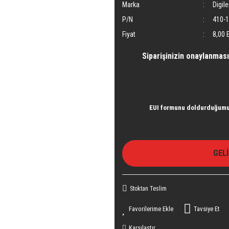
Marka
Digile
P/N
410-
Fiyat
8,00 
Siparişinizin onaylanması
EUI formunu doldurduğumu 
GEL
Stoktan Teslim
Tavsiye Et
Karşılaştır