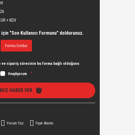
nt
126
EUR + KDV
 için "Son Kullanıcı Formunu" doldurunuz.
Formu Doldur
ve sipariş sürecinin bu forma bağlı olduğunu
*
Onaylıyorum
İNCE HABER VER
Yorum Yaz
Fiyat Alarmı