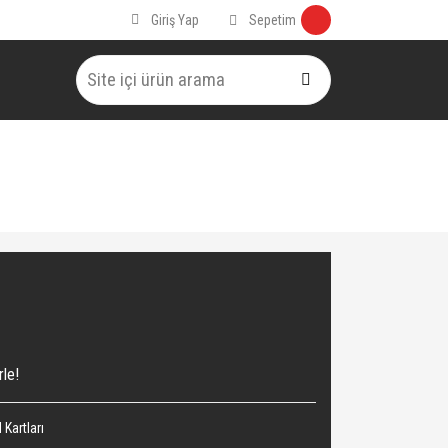
Sepetim
Giriş Yap
rle!
Kartları