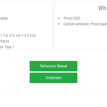
Wha
isplay
Pmod SSD
Custom antistatic Pmod pac
 1.7 in (2.5 cm × 4.3 cm)
rfaces
ion Type 1
Reference Manual
Schematic