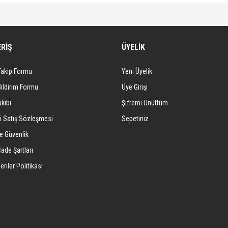
diğer konularda yetersiz gördüğünüz noktaları öneri formunu kullanarak tarafımıza iletebi
Bu ürüne ilk yorumu siz yapın!
ERİŞ
ÜYELİK
Yorum Yaz
Takip Formu
Yeni Üyelik
Bildirim Formu
Üye Girişi
kibi
Şifremi Unuttum
i Satış Sözleşmesi
Sepetiniz
ve Güvenlik
İade Şartları
eriler Politikası
Gönder