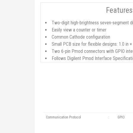
Features
Two-digit high-brightness seven-segment d
Easily view a counter or timer
Common Cathode configuration
Small PCB size for flexible designs: 1.0 in ×
Two 6-pin Pmod connectors with GPIO inte
Follows Digilent Pmod Interface Specificat
Communication Protocol
:
GPIO