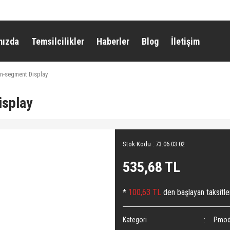
mızda
Temsilcilikler
Haberler
Blog
İletişim
n-segment Display
splay
Stok Kodu : 73.06.03.02
535,68 TL
*
100,63 TL
den başlayan taksitle
Kategori
Pmod 