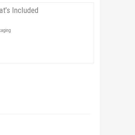
t's Included
kaging