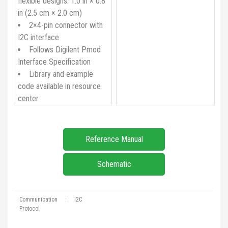
flexible designs: 1.0 in × 0.8
in (2.5 cm × 2.0 cm)
2×4-pin connector with
I2C interface
Follows Digilent Pmod
Interface Specification
Library and example
code available in resource
center
Reference Manual
Schematic
Communication
:
I2C
Protocol