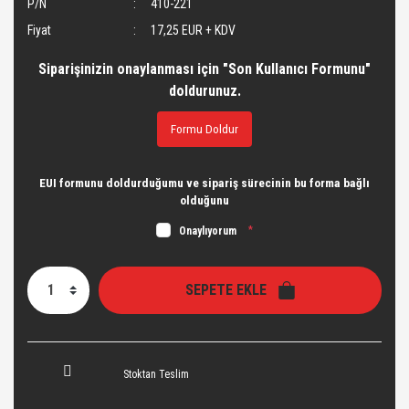
P/N
410-221
Fiyat
17,25 EUR + KDV
Siparişinizin onaylanması için "Son Kullanıcı Formunu"
doldurunuz.
Formu Doldur
EUI formunu doldurduğumu ve sipariş sürecinin bu forma bağlı
olduğunu
Onaylıyorum
*
SEPETE EKLE
Stoktan Teslim