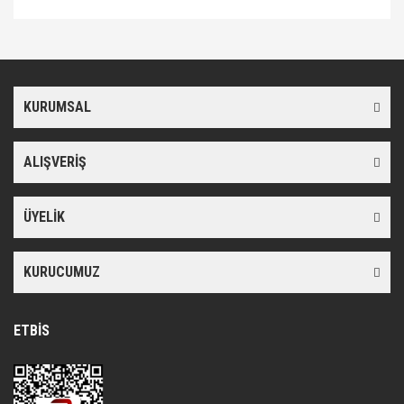
Bu ürünün fiyat bilgisi, resim, ürün açıklamalarında ve diğer
konularda yetersiz gördüğünüz noktaları öneri formunu kullanarak
Bu ürüne ilk yorumu siz yapın!
tarafımıza iletebilirsiniz.
Görüş ve önerileriniz için teşekkür ederiz.
KURUMSAL
Yorum Yaz
Ürün resmi kalitesiz, bozuk veya görüntülenemiyor.
Ürün açıklamasında eksik bilgiler bulunuyor.
ALIŞVERİŞ
Ürün bilgilerinde hatalar bulunuyor.
Ürün fiyatı diğer sitelerden daha pahalı.
ÜYELİK
Bu ürüne benzer farklı alternatifler olmalı.
KURUCUMUZ
ETBİS
Gönder