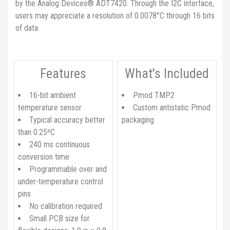
by the Analog Devices® ADT7420. Through the I2C interface,
users may appreciate a resolution of 0.0078°C through 16 bits
of data.
Features
What's Included
16-bit ambient
Pmod TMP2
temperature sensor
Custom antistatic Pmod
Typical accuracy better
packaging
than 0.25ºC
240 ms continuous
conversion time
Programmable over and
under-temperature control
pins
No calibration required
Small PCB size for