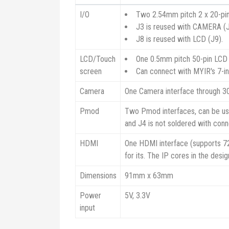
I/O
Two 2.54mm pitch 2 x 20-pin
J3 is reused with CAMERA (
J8 is reused with LCD (J9).
LCD/Touch
One 0.5mm pitch 50-pin LCD c
screen
Can connect with MYIR's 7-i
Camera
One Camera interface through 30
Pmod
Two Pmod interfaces, can be us
and J4 is not soldered with conn
HDMI
One HDMI interface (supports 720
for its. The IP cores in the desi
Dimensions
91mm x 63mm
Power
5V, 3.3V
input