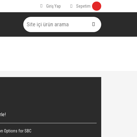
Sepetim
Giriş Yap
rle!
n Options for SBC