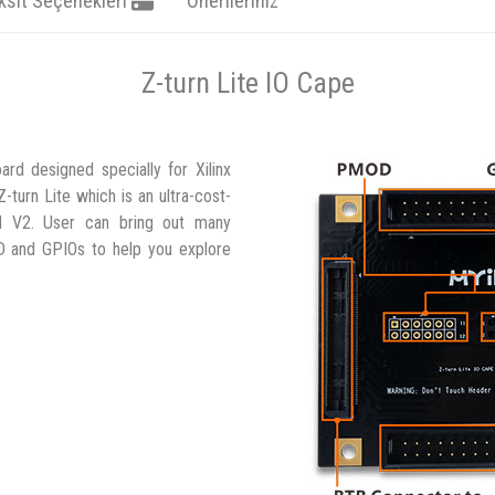
ksit Seçenekleri
Önerileriniz
Z-turn Lite IO Cape
rd designed specially for Xilinx
urn Lite which is an ultra-cost-
rd V2. User can bring out many
CD and GPIOs to help you explore