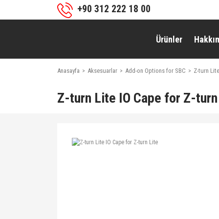
+90 312 222 18 00
Ürünler
Hakkı
Anasayfa
Aksesuarlar
Add-on Options for SBC
Z-turn Lit
Z-turn Lite IO Cape for Z-turn