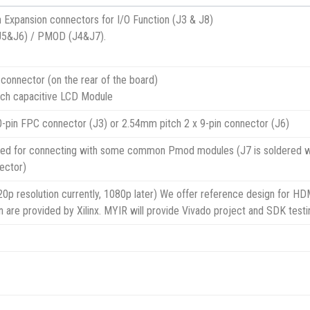
 Expansion connectors for I/O Function (J3 & J8)
J5&J6) / PMOD (J4&J7).
onnector (on the rear of the board)
nch capacitive LCD Module
-pin FPC connector (J3) or 2.54mm pitch 2 x 9-pin connector (J6)
ed for connecting with some common Pmod modules (J7 is soldered wi
ector)
p resolution currently, 1080p later) We offer reference design for HDMI
gn are provided by Xilinx. MYIR will provide Vivado project and SDK test