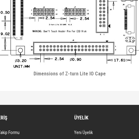
Dimensions of Z-turn Lite IO Cape
diğer konularda yetersiz gördüğünüz noktaları öneri formunu kullanarak tarafımıza iletebi
Bu ürüne ilk yorumu siz yapın!
ERİŞ
ÜYELİK
Yorum Yaz
Takip Formu
Yeni Üyelik