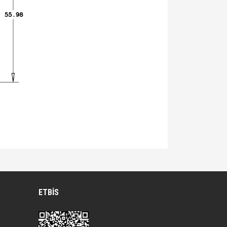
lirsiniz.
ETBİS