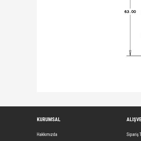
Bu ürünün fiyat bilgisi, resim, ürün açıklamalarında ve 
Görüş ve önerileriniz için teşekkür ederiz.
Ürün resmi kalitesiz, bozuk veya görüntülenemiyor.
KURUMSAL
ALIŞV
Ürün açıklamasında eksik bilgiler bulunuyor.
Hakkımızda
Sipariş 
Ürün bilgilerinde hatalar bulunuyor.