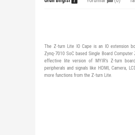
Ürün Bilgisi
Yorumlar
(0)
Ta
The Z-turn Lite IO Cape is an IO extension boa
Zynq-7010 SoC based Single Board Computer Z-t
effective lite version of MYIR’s Z-turn boa
peripherals and signals like HDMI, Camera, L
more functions from the Z-turn Lite.