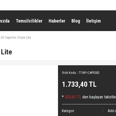
mızda
Temsilcilikler
Haberler
Blog
İletişim
e IO Cape for Z-turn Lite
 Lite
Stok Kodu : 77.MY-CAPE002
1.733,40 TL
*
325,62 TL
den başlayan taksitle
Kategori
Add-o