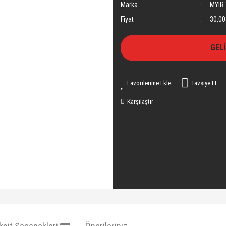
Marka
MYIR 
Fiyat
30,00
GEL
Tavsiye Et
Karşılaştır