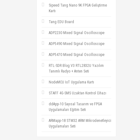
Sipeed Tang Nano 9K FPGA Geliştirme
Kartı
Tang EDU Board
ADP2230 Mixed Signal Oscilloscope
ADP5490 Mixed Signal Oscilloscope
ADP5470 Mixed Signal Oscilloscope
RTL-SDR Blog V3 RTL2832U Yazılım
Tanımlı Radyo + Anten Seti
NodeMCU IoT Uygulama Kartı
STAFF 4G-SMS Uzaktan Kontrol Cihazı
ddApp-10 Sayısal Tasarım ve FPGA
Uygulamaları Eğitim Seti
ARMapp-18 STM32 ARM Mikrodenetleyici
Uygulamaları Seti