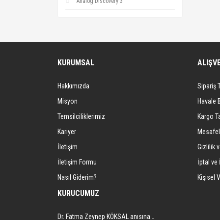
Analog Discovery 3
KURUMSAL
ALIŞV
Hakkımızda
Sipariş 
Misyon
Havale 
Temsilciliklerimiz
Kargo Ta
Kariyer
Mesafel
İletişim
Gizlilik 
İletişim Formu
İptal ve 
Nasıl Giderim?
Kişisel V
KURUCUMUZ
Dr. Fatma Zeynep KÖKSAL anısına…