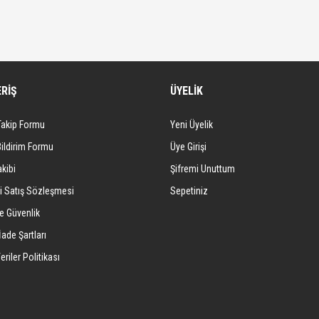
ERİŞ
ÜYELİK
Takip Formu
Yeni Üyelik
Bildirim Formu
Üye Girişi
kibi
Şifremi Unuttum
i Satış Sözleşmesi
Sepetiniz
ve Güvenlik
İade Şartları
eriler Politikası