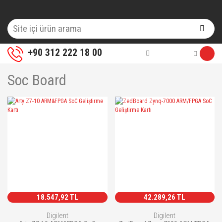
+90 312 222 18 00
Soc Board
18.547,92 TL
42.289,26 TL
Digilent
Digilent