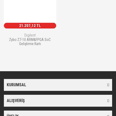
21.207,12 TL
Digilent
Zybo Z7-10 ARM&FPGA SoC
Geliştirme Kartı
KURUMSAL
ALIŞVERİŞ