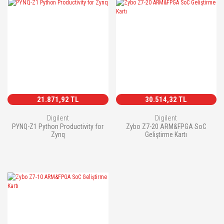
21.871,92 TL
30.514,32 TL
Digilent
Digilent
PYNQ-Z1 Python Productivity for
Zybo Z7-20 ARM&FPGA SoC
Zynq
Geliştirme Kartı