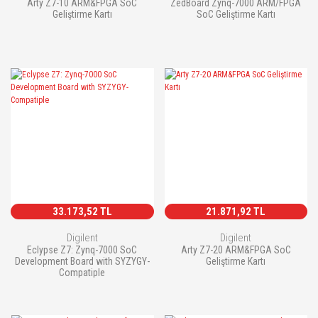
Arty Z7-10 ARM&FPGA SoC
ZedBoard Zynq-7000 ARM/FPGA
Geliştirme Kartı
SoC Geliştirme Kartı
33.173,52 TL
21.871,92 TL
Digilent
Digilent
Eclypse Z7: Zynq-7000 SoC
Arty Z7-20 ARM&FPGA SoC
Development Board with SYZYGY-
Geliştirme Kartı
Compatiple