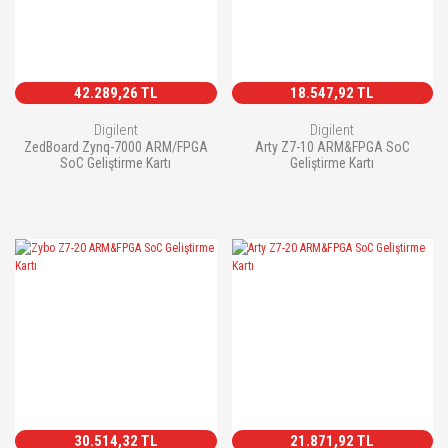
42.289,26 TL
18.547,92 TL
Digilent
Digilent
ZedBoard Zynq-7000 ARM/FPGA
Arty Z7-10 ARM&FPGA SoC
SoC Geliştirme Kartı
Geliştirme Kartı
30.514,32 TL
21.871,92 TL