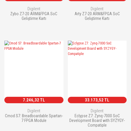
Digilent
Digilent
Zybo Z7-20 ARM&FPGA SoC
Arty Z7-20 ARM&FPGA SoC
Geliştirme Kartı
Geliştirme Kartı
7.246,32 TL
33.173,52 TL
Digilent
Digilent
Cmod S7: Breadboardable Spartan-
Eclypse Z7: Zynq-7000 SoC
7 FPGA Module
Development Board with SYZYGY-
Compatiple