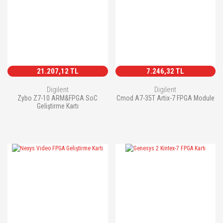
21.207,12 TL
7.246,32 TL
Digilent
Digilent
Zybo Z7-10 ARM&FPGA SoC
Cmod A7-35T Artix-7 FPGA Module
Geliştirme Kartı