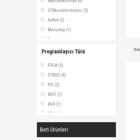
Mikroelektronika (6)
STMicroelectronics (3)
Xeltek (2)
Microchip (1)
Terasic (1)
Stok
Programlayıcı Türü
FPGA (5)
STM32 (4)
PIC (2)
8051 (1)
AVR (1)
FT90x (1)
Beti Ürünleri