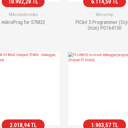
10.902,28 TL
6.114,50 TL
Mikroelektronika
Microchip
mikroProg for STM32
PICkit 5 Programmer (Orji
Ürün) PG164150
2.018,94 TL
1.903,57 TL