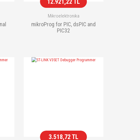
12.921,22 TL
Mikroelektronika
nal
mikroProg for PIC, dsPIC and
PIC32
3.518,72 TL