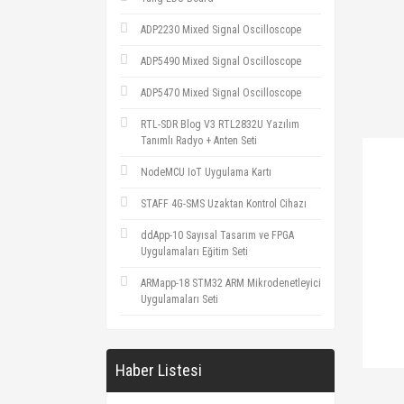
ADP2230 Mixed Signal Oscilloscope
ADP5490 Mixed Signal Oscilloscope
ADP5470 Mixed Signal Oscilloscope
RTL-SDR Blog V3 RTL2832U Yazılım
Tanımlı Radyo + Anten Seti
NodeMCU IoT Uygulama Kartı
STAFF 4G-SMS Uzaktan Kontrol Cihazı
ddApp-10 Sayısal Tasarım ve FPGA
Uygulamaları Eğitim Seti
ARMapp-18 STM32 ARM Mikrodenetleyici
Uygulamaları Seti
Haber Listesi