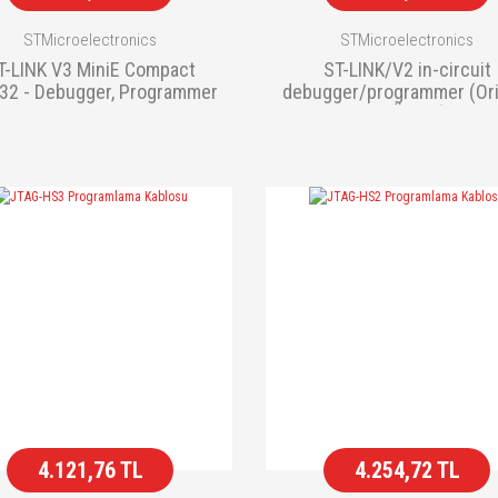
STMicroelectronics
STMicroelectronics
T-LINK V3 MiniE Compact
ST-LINK/V2 in-circuit
2 - Debugger, Programmer
debugger/programmer (Orij
ST Ürünü)
4.121,76 TL
4.254,72 TL